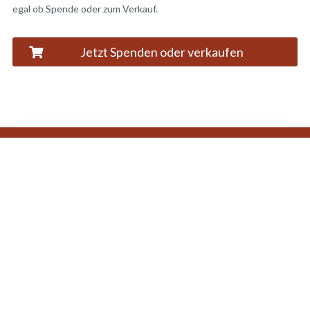
egal ob Spende oder zum Verkauf.
Jetzt Spenden oder verkaufen
ein bisschen staubig und benutzt
Seiten
Startseite